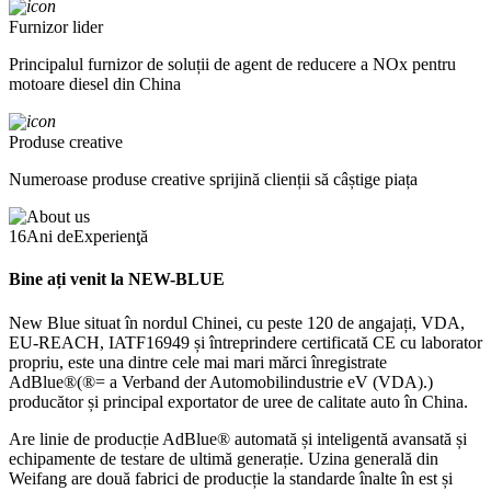
Furnizor lider
Principalul furnizor de soluții de agent de reducere a NOx pentru
motoare diesel din China
Produse creative
Numeroase produse creative sprijină clienții să câștige piața
16
Ani de
Experienţă
Bine ați venit la NEW-BLUE
New Blue situat în nordul Chinei, cu peste 120 de angajați, VDA,
EU-REACH, IATF16949 și întreprindere certificată CE cu laborator
propriu, este una dintre cele mai mari mărci înregistrate
AdBlue®(®= a Verband der Automobilindustrie eV (VDA).)
producător și principal exportator de uree de calitate auto în China.
Are linie de producție AdBlue® automată și inteligentă avansată și
echipamente de testare de ultimă generație. Uzina generală din
Weifang are două fabrici de producție la standarde înalte în est și