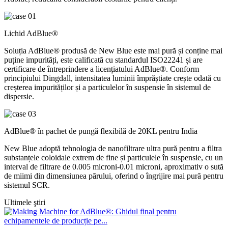
Lichid AdBlue®
Soluția AdBlue® produsă de New Blue este mai pură și conține mai
puține impurități, este calificată cu standardul ISO22241 și are
certificare de întreprindere a licențiatului AdBlue®. Conform
principiului Dingdall, intensitatea luminii împrăștiate crește odată cu
creșterea impurităților și a particulelor în suspensie în sistemul de
dispersie.
AdBlue® în pachet de pungă flexibilă de 20KL pentru India
New Blue adoptă tehnologia de nanofiltrare ultra pură pentru a filtra
substanțele coloidale extrem de fine și particulele în suspensie, cu un
interval de filtrare de 0.005 microni-0.01 microni, aproximativ o sută
de miimi din dimensiunea părului, oferind o îngrijire mai pură pentru
sistemul SCR.
Ultimele ştiri