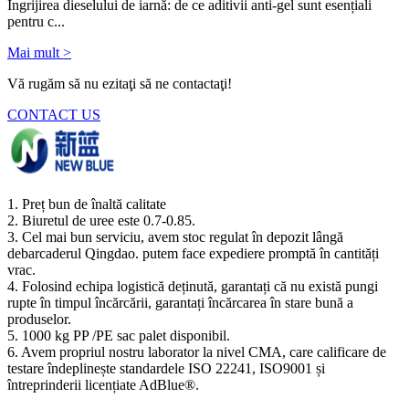
Îngrijirea dieselului de iarnă: de ce aditivii anti-gel sunt esențiali
pentru c...
Mai mult >
Vă rugăm să nu ezitaţi să ne contactaţi!
CONTACT US
1. Preț bun de înaltă calitate
2. Biuretul de uree este 0.7-0.85.
3. Cel mai bun serviciu, avem stoc regulat în depozit lângă
debarcaderul Qingdao. putem face expediere promptă în cantități
vrac.
4. Folosind echipa logistică deținută, garantați că nu există pungi
rupte în timpul încărcării, garantați încărcarea în stare bună a
produselor.
5. 1000 kg PP /PE sac palet disponibil.
6. Avem propriul nostru laborator la nivel CMA, care calificare de
testare îndeplinește standardele ISO 22241, ISO9001 și
întreprinderii licențiate AdBlue®.