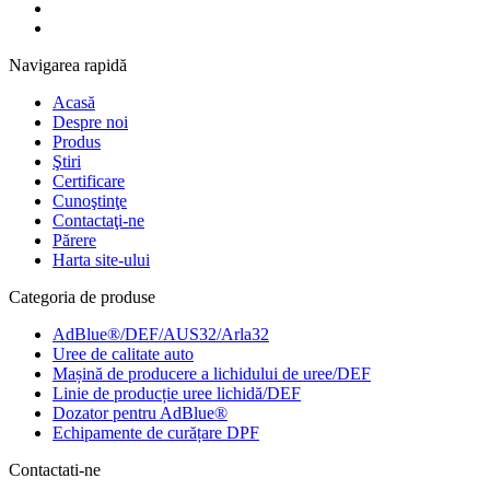
Navigarea rapidă
Acasă
Despre noi
Produs
Ştiri
Certificare
Cunoştinţe
Contactaţi-ne
Părere
Harta site-ului
Categoria de produse
AdBlue®/DEF/AUS32/Arla32
Uree de calitate auto
Mașină de producere a lichidului de uree/DEF
Linie de producție uree lichidă/DEF
Dozator pentru AdBlue®
Echipamente de curățare DPF
Contactati-ne