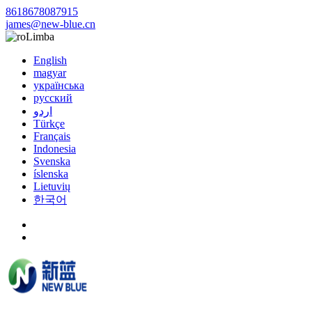
8618678087915
james@new-blue.cn
Limba
English
magyar
українська
русский
اردو
Türkçe
Français
Indonesia
Svenska
íslenska
Lietuvių
한국어