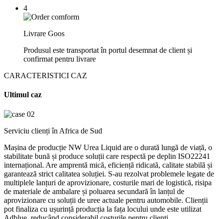
4
Livrare Goos
Produsul este transportat în portul desemnat de client și
confirmat pentru livrare
CARACTERISTICI CAZ
Ultimul caz
Serviciu clienți în Africa de Sud
Mașina de producție NW Urea Liquid are o durată lungă de viață, o
stabilitate bună și produce soluții care respectă pe deplin ISO22241
internațional. Are amprentă mică, eficiență ridicată, calitate stabilă și
garantează strict calitatea soluției. S-au rezolvat problemele legate de
multiplele lanțuri de aprovizionare, costurile mari de logistică, risipa
de materiale de ambalare și poluarea secundară în lanțul de
aprovizionare cu soluții de uree actuale pentru automobile. Clienții
pot finaliza cu ușurință producția la fața locului unde este utilizat
Adblue, reducând considerabil costurile pentru clienți.