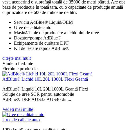
vest, acoperind o suprafață totală de 35000 de metri pătrați. Are opt
baze de producție în toată țara, cu o capacitate de producție anuală
cuprinzătoare de 600 de milioane de litri.
Serviciu AdBlue® Liquid/OEM
Uree de calitate auto
Mașină/Linie de producere a lichidului de uree
Dozator/pompa AdBlue®
Echipamente de curățare DPF
Kit de testare rapidă AdBlue®
citeşte mai mult
Vindem fierbinte
Fierbinte produsele
AdBlue® Lichid 10L 20L 1000L Flexi Geantă
AdBlue® Liquid 10L 20L 1000L Geantă Flexi
Soluție de uree SCR pentru automobile
AdBlue® DEF AUS32 AUS40 din...
Vedeți mai multe
Uree de calitate auto
1000 kg 50 kg uree de calitate auto