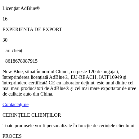
Licențiat AdBlue®
16
EXPERIENTA DE EXPORT
30
+
Țări clienți
+8618678087915
New Blue, situat în nordul Chinei, cu peste 120 de angajați,
întreprinderea licențiată AdBlue®, EU-REACH, IATF16949 și
întreprindere certificată CE cu laborator deținut, este unul dintre cei
mai mari producători de AdBlue® și cel mai mare exportator de uree
de calitate auto din China.
Contactaţi-ne
CERINȚELE CLIENȚILOR
Toate produsele vor fi personalizate în funcție de cerințele clientului
PROCES