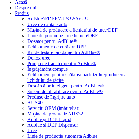
Acasă
Despre noi
Produs
AdBlue®/DEF/AUS32/Arla32
Uree de calitate auto
Mașină de producere a lichidului de uree/DEF
Linie de producție uree lichidă/DEF
Dozator pentru AdBlue®
Echipamente de curățare DPF
Kit de testare rapidă pentru AdBlue®
Denox uree
Pompă de transfer pentru AdBlue®
Îngrășământ compus
Echipament pentru spălarea parbrizului/producerea
lichidului de răcire
Descărcător inteligent pentru AdBlue®
Sistem de ultrafiltrare pentru AdBlue®
Produse de îngrijire auto
AUS40
Serviciu OEM (imbuteliat)
Mașina de producție AUS32
Adblue și DEF Liquid
Adblue și DEF Dispenser
Uree
Linie de productie automata Adblue